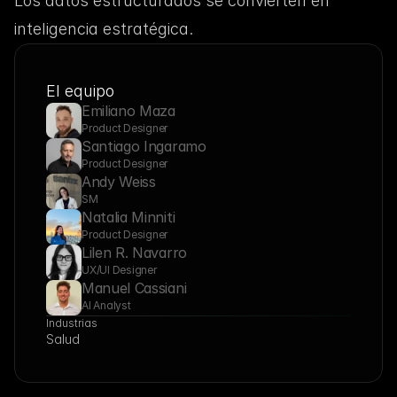
Los datos estructurados se convierten en 
inteligencia estratégica.
El equipo
Emiliano Maza
Product Designer
Santiago Ingaramo
Product Designer
Andy Weiss
SM
Natalia Minniti
Product Designer
Lilen R. Navarro
UX/UI Designer
Manuel Cassiani
AI Analyst
Industrias
Salud