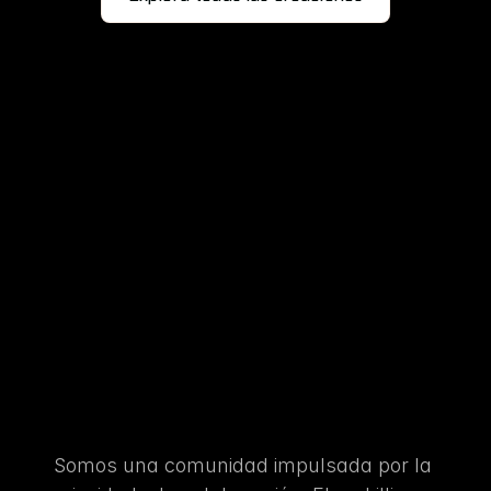
RESKILLING
PARA
EL
FUTURO
endizaje
convertido
en
ac
Somos una comunidad impulsada por la 