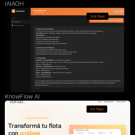
IAIAOH
2nd Place
KnowFlow AI
3rd Place