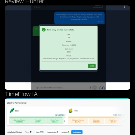
Review Hunter
TimeFlow IA