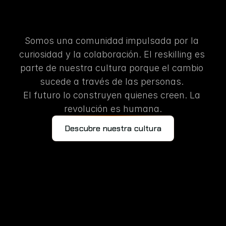
RESKILLING
PARA
EL
FUTURO
endizaje
convertido
en
ac
Somos una comunidad impulsada por la 
curiosidad y la colaboración. El reskilling es 
parte de nuestra cultura porque el cambio 
sucede a través de las personas. 
El futuro lo construyen quienes creen. La 
revolución es humana.
Descubre nuestra cultura