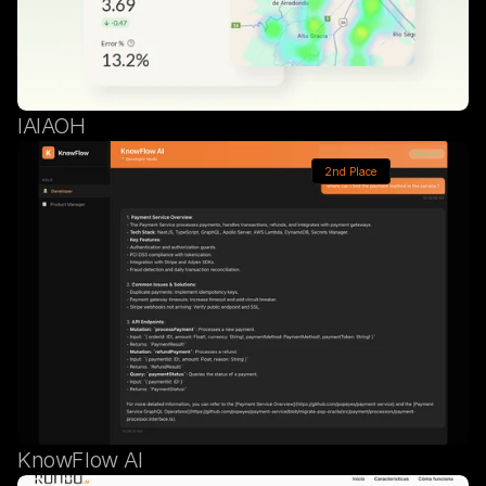
IAIAOH
2nd Place
KnowFlow AI