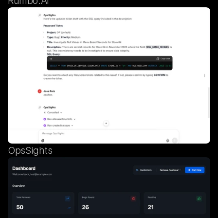
Rumbo.AI
OpsSights