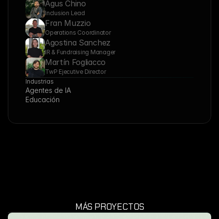
Agus Chino
Inclusion Lead
Fran Muzzio
Operations Coordinator
Agostina Sanchez
IR & Fundraising Manager
Martín Fogliacco
TwP Ejecutive Director
Industrias
Agentes de IA
Educación
MÁS PROYECTOS