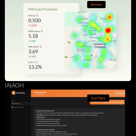
Winner
IAIAOH
2nd Place