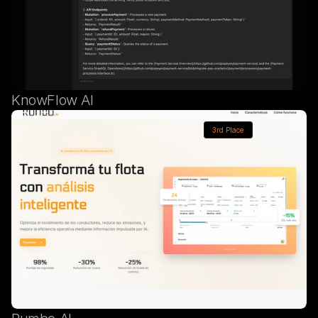
KnowFlow AI
3rd Place