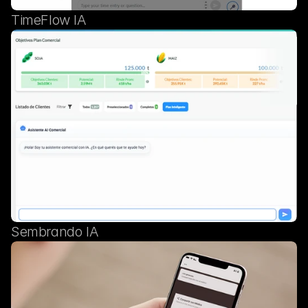
TimeFlow IA
Sembrando IA