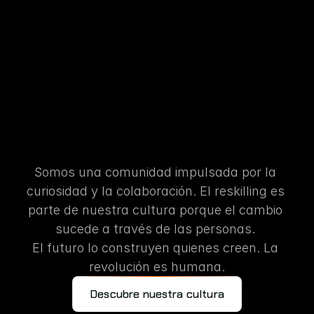
RESKILLING
PARA
EL
FUTURO
endizaje
convertido
en
ac
Somos una comunidad impulsada por la 
curiosidad y la colaboración. El reskilling es 
parte de nuestra cultura porque el cambio 
sucede a través de las personas. 
El futuro lo construyen quienes creen. La 
revolución es humana.
Descubre nuestra cultura